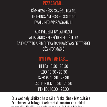
PIZZAGYÁR...
CÍM: 7624 PÉCS, XAVÉR UTCA 19.
TELEFONSZÁM:
+36 20 331 1551
EMAIL:
INFO@PIZZAGYAR.HU
ADATVÉDELMI NYILATKOZAT
ÁLTALÁNOS SZERZŐDÉSI FELTÉTELEK
TÁJÉKOZTATÓ A SIMPLEPAY BANKKÁRTYÁS FIZETÉSRŐL
CÉGINFORMÁCIÓ
NYITVA TARTÁS...
HÉTFŐ: 10:30 - 23:30
KEDD: 10:30 - 23:30
SZERDA: 10:30 - 23:30
CSÜTÖRTÖK: 10:30 - 23:30
PÉNTEK: 10:30 - 23:30
SZOMBAT: 10:30 - 23:30
Ez a webhely sütiket használ a funkcióinak biztosítása
VASÁRNAP: 10:30 - 21:30
érdekében. A látogatáselemzést anonim adatokkal