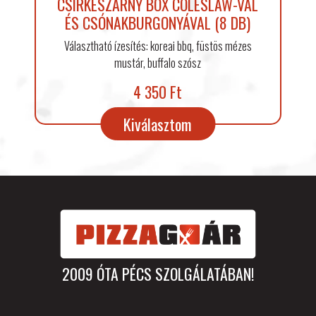
CSIRKESZÁRNY BOX COLESLAW-VAL
ÉS CSÓNAKBURGONYÁVAL (8 DB)
Választható ízesítés: koreai bbq, füstös mézes
mustár, buffalo szósz
4 350 Ft
Kiválasztom
2009 ÓTA PÉCS SZOLGÁLATÁBAN!