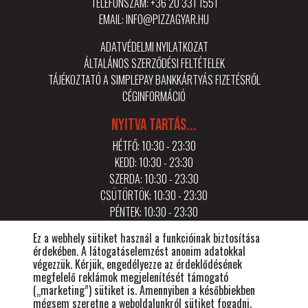
TELEFONSZÁM:
+36 20 331 1551
EMAIL:
INFO@PIZZAGYAR.HU
ADATVÉDELMI NYILATKOZAT
ÁLTALÁNOS SZERZŐDÉSI FELTÉTELEK
TÁJÉKOZTATÓ A SIMPLEPAY BANKKÁRTYÁS FIZETÉSRŐL
CÉGINFORMÁCIÓ
NYITVA TARTÁS...
HÉTFŐ: 10:30 - 23:30
KEDD: 10:30 - 23:30
SZERDA: 10:30 - 23:30
CSÜTÖRTÖK: 10:30 - 23:30
PÉNTEK: 10:30 - 23:30
SZOMBAT: 10:30 - 23:30
Ez a webhely sütiket használ a funkcióinak biztosítása
VASÁRNAP: 10:30 - 21:30
érdekében. A látogatáselemzést anonim adatokkal
végezzük. Kérjük, engedélyezze az érdeklődésének
megfelelő reklámok megjelenítését támogató
(„marketing”) sütiket is. Amennyiben a későbbiekben
EGYÉB...
mégsem szeretne a weboldalunkról sütiket fogadni,